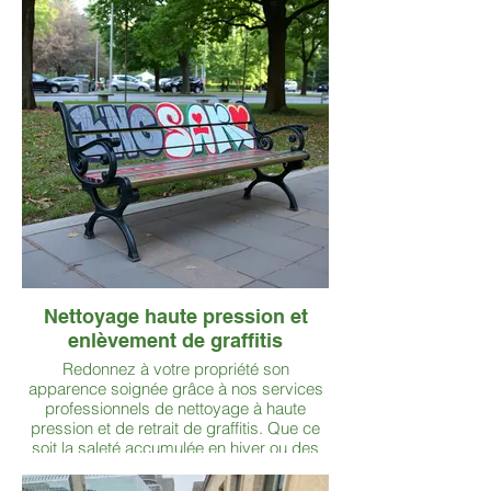
RibFest sur la rue Sparks. Peu importe
l’ampleur, notre équipe dévouée livre un
service fiable, ponctuel et professionnel,
chaque fois.
Nettoyage haute pression et
enlèvement de graffitis
Redonnez à votre propriété son
apparence soignée grâce à nos services
professionnels de nettoyage à haute
pression et de retrait de graffitis. Que ce
soit la saleté accumulée en hiver ou des
actes de vandalisme, notre équipe utilise
des équipements commerciaux et des