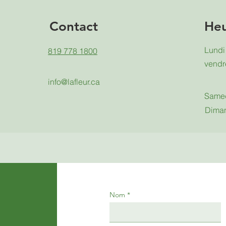
Contact
Heu
Lundi 
819 778 1800
vendr
info@lafleur.ca
Same
Dima
Nom