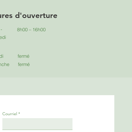
res d'ouverture
-
8h00 – 16h00
edi
di
fermé
nche
fermé
Courriel