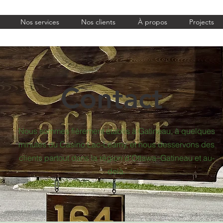
Nos services
Nos clients
À propos
Projects
Contact
Nous sommes fièrement établis à Gatineau, à quelques
minutes du Casino Lac-Leamy, et nous desservons des
clients partout dans la région d’Ottawa–Gatineau et au-
delà.